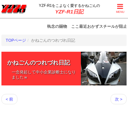
YZF-R1をこよなく
愛するかねごんの
YZF-R1日記
MENU
執念の賜物 ここ最近おかずスチールが阻止され続
TOPページ
かねごんのつれづれ日記
かねごんのつれづれ日記
一念発起して中小企業診断士になり
ましたｗ
< 前
次 >