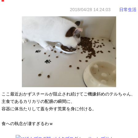
2018/04/28 14:24:03
日常生活
ここ最近おかずスチールが阻止され続けてご機嫌斜めのテルちゃん、
主食であるカリカリの配膳の瞬間に、
容器に体当たりして蓋を外す荒業を身に付ける。
食への執念が凄すぎるわｗ