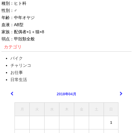
種別：ヒト科
性別：♂
年齢：中年オヤジ
血液：AB型
家族：配偶者×1＋猫×8
弱点：甲殻類全般
カテゴリ
バイク
チャリンコ
お仕事
日常生活
2018年04月
月
火
水
木
金
土
日
1