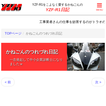
YZF-R1をこよなく
愛するかねごんの
YZF-R1日記
MENU
工事業者さんの仕事を妨害するのがトラオの仕事 |
TOPページ
かねごんのつれづれ日記
かねごんのつれづれ日記
一念発起して中小企業診断士になり
ましたｗ
< 前
次 >