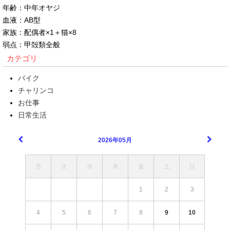
年齢：中年オヤジ
血液：AB型
家族：配偶者×1＋猫×8
弱点：甲殻類全般
カテゴリ
バイク
チャリンコ
お仕事
日常生活
2026年05月
月
火
水
木
金
土
日
1
2
3
4
5
6
7
8
9
10