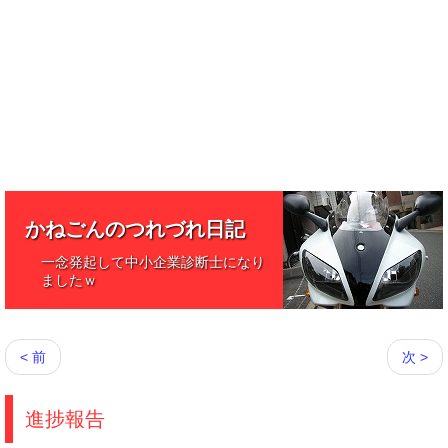
かねごんのつれづれ日記
一念発起して中小企業診断士になり
ましたｗ
< 前
次 >
進捗報告