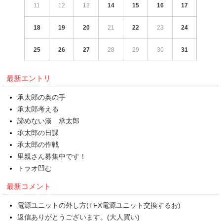
11
12
13
14
15
16
17
18
19
20
21
22
23
24
25
26
27
28
29
30
31
最新エントリ
承太郎の奥の手
承太郎考える
諦めない漢 承太郎
承太郎の日課
承太郎の作戦
里親さん募集中です！
トラオ凹む
最新コメント
電源ユニットの外し方(TFX電源ユニット交換するお)
返信ありがとうございます。(大人買い)