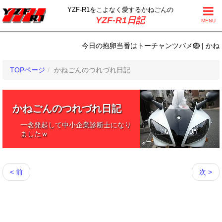
YZF-R1をこよなく
愛するかねごんの
YZF-R1日記
MENU
今日の抱卵当番はトーチャンツバメ🪺 | かねご
TOPページ
かねごんのつれづれ日記
かねごんのつれづれ日記
一念発起して中小企業診断士になり
ましたｗ
< 前
次 >