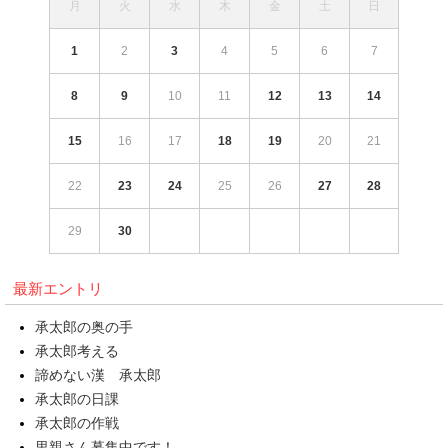
月
火
水
木
金
土
日
1
2
3
4
5
6
7
8
9
10
11
12
13
14
15
16
17
18
19
20
21
22
23
24
25
26
27
28
29
30
最新エントリ
承太郎の奥の手
承太郎考える
諦めない漢 承太郎
承太郎の日課
承太郎の作戦
里親さん募集中です！