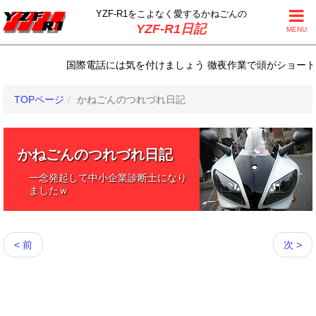
YZF-R1をこよなく
愛するかねごんの
YZF-R1日記
MENU
国際電話には気を付けましょう 徹夜作業で頭がショートしか
TOPページ
かねごんのつれづれ日記
かねごんのつれづれ日記
一念発起して中小企業診断士になり
ましたｗ
< 前
次 >