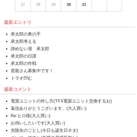
27
28
29
30
31
最新エントリ
承太郎の奥の手
承太郎考える
諦めない漢 承太郎
承太郎の日課
承太郎の作戦
里親さん募集中です！
トラオ凹む
最新コメント
電源ユニットの外し方(TFX電源ユニット交換するお)
返信ありがとうございます。(大人買い)
Re:ヒロ様(大人買い)
お伺いしたいです(大人買い)
光陰矢のごとし(今日も誕生日ネタ)