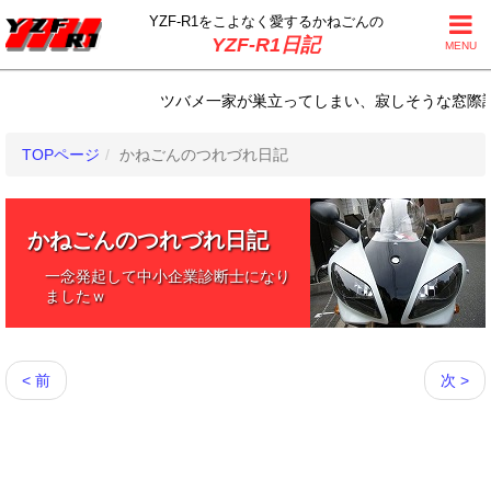
YZF-R1をこよなく
愛するかねごんの
YZF-R1日記
MENU
ツバメ一家が巣立ってしまい、寂しそうな窓際調査兵団
TOPページ
かねごんのつれづれ日記
かねごんのつれづれ日記
一念発起して中小企業診断士になり
ましたｗ
< 前
次 >