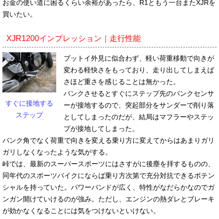
お金の使い道に困るくらい余裕があったら、R1ともう一台またXJRを
買いたい。
XJR1200インプレッション｜走行性能
ブットイ外見に似合わず、軽い荷重移動で向きが
変わる軽快さをもっており、走り出してしまえば
さほど重さを感じることは無かった。
バンクさせるとすぐにステップ先のバンクセンサ
すぐに接地する
ーが接地するので、突起部分をサンダーで削り落
ステップ
としてしまったのだが、結局はマフラーやステッ
プが接地してしまった。
バンク角でなく荷重で向きを変える乗り方に変えてからはあまりガリ
ガリしなくなったような気がする。
峠では、最新のスーパースポーツにはさすがに後塵を拝するものの、
同年代のスポーツバイクにならば乗り方次第で充分対抗できるポテン
シャルを持っていた。パワーバンドが広く、特性がなだらかなのでガ
ンガン開けていけるのが強み。ただし、エンジンの熱ダレとブレーキ
が効かなくなることには気をつけないといけない。