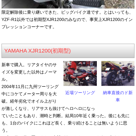
限定解除後に乗り継いできた、ビッグバイク達です。とはいっても、
YZF-R1以外では初期型XJR1200のみなので、事実上XJR1200のイン
プレッションコーナーです。
YAMAHA XJR1200(初期型)
新車で購入。リアタイヤのサ
イズを変更した以外はノーマ
ル。
2004年11月に九州ツーリング
近場ツーリング
納車直後のド新
中にコケてメーター周りを大
車
破。経年劣化でオイル上がり
が激しくなり、リアサスも抜けてヘロヘロになっ
ていたこともあり、潮時と判断。結局10年近く乗った。後にも先に
も、1台のバイクにこれほど長く、乗り続けることは無いように思
う。