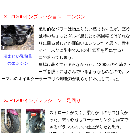
XJR1200インプレッション｜エンジン
絶対的なパワーは物足りない感じもするが、空冷
独特のちょっとダルイ感じとか高回転ではそれな
りに回る感じとか面白いエンジンだと思う。音も
イイ！未だに街中でXJRの排気音を耳にすると、
凄まじい発熱量
目で追ってしまう。
のエンジン
夏場は暑くてたまらなかった。1200ccの石油スト
ーブを股下にはさんでいるようなものなので。ノ
ーマルのオイルクーラーでは冷却能力が明らかに不足していた。
XJR1200インプレッション｜足回り
ストロークが長く、柔らか目のサスは良か
った。乗り心地もコーナーリングも両立で
きるバランスのいい仕上がりだと思う。