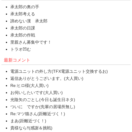
承太郎の奥の手
承太郎考える
諦めない漢 承太郎
承太郎の日課
承太郎の作戦
里親さん募集中です！
トラオ凹む
最新コメント
電源ユニットの外し方(TFX電源ユニット交換するお)
返信ありがとうございます。(大人買い)
Re:ヒロ様(大人買い)
お伺いしたいです(大人買い)
光陰矢のごとし(今日も誕生日ネタ)
ついに ですか(先輩の居場所無し)
Re:マツ猫さん(距離近づく！)
まあ(距離近づく！)
貴様なら‼(感謝＆挑戦)