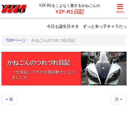
YZF-R1をこよなく
愛するかねごんの
YZF-R1日記
MENU
今日も誕生日ネタ ずっと末っ子キャラだったトラオ
TOPページ
かねごんのつれづれ日記
かねごんのつれづれ日記
一念発起して中小企業診断士になり
ましたｗ
< 前
次 >