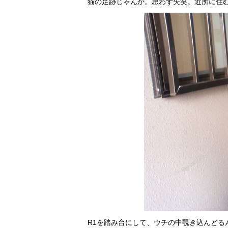
猫の足跡じゃんか。思わず失笑。近所に住
R1を踏み台にして、ウチの中覗き込んどる