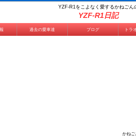
YZF-R1をこよなく
愛するかねごん
YZF-R1日記
情報
過去の愛車達
ブログ
トラ
かねごんのつ