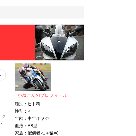
>
かねごんのプロフィール
種別：ヒト科
性別：♂
バイク
年齢：中年オヤジ
い
血液：AB型
家族：配偶者×1＋猫×8