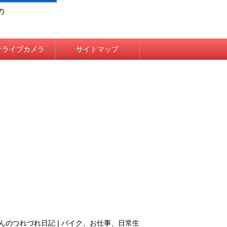
の
オライブカメラ
サイトマップ
れづれ日記 | バイク、お仕事、日常生活について、そこはかとなく語るBLOG