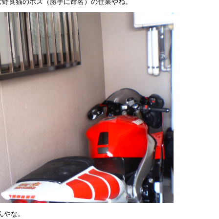
む野良猫のボス（勝手に命名）の仕業やね。
んやな。