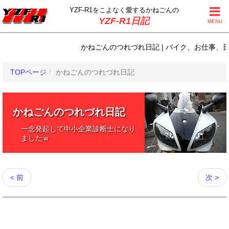
YZF-R1をこよなく
愛するかねごんの
YZF-R1日記
MENU
かねごんのつれづれ日記 | バイク、お仕事、日常生
TOPページ
かねごんのつれづれ日記
かねごんのつれづれ日記
一念発起して中小企業診断士になり
ましたｗ
< 前
次 >