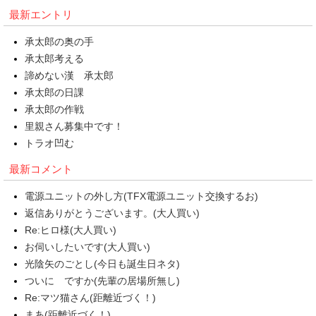
最新エントリ
承太郎の奥の手
承太郎考える
諦めない漢 承太郎
承太郎の日課
承太郎の作戦
里親さん募集中です！
トラオ凹む
最新コメント
電源ユニットの外し方(TFX電源ユニット交換するお)
返信ありがとうございます。(大人買い)
Re:ヒロ様(大人買い)
お伺いしたいです(大人買い)
光陰矢のごとし(今日も誕生日ネタ)
ついに ですか(先輩の居場所無し)
Re:マツ猫さん(距離近づく！)
まあ(距離近づく！)