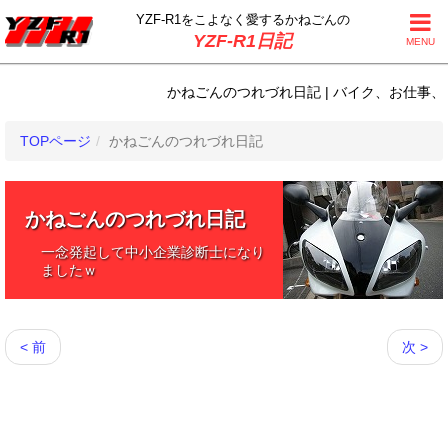
YZF-R1をこよなく
愛するかねごんの
YZF-R1日記
MENU
かねごんのつれづれ日記 | バイク、お仕事、日常
TOPページ
かねごんのつれづれ日記
かねごんのつれづれ日記
一念発起して中小企業診断士になり
ましたｗ
< 前
次 >