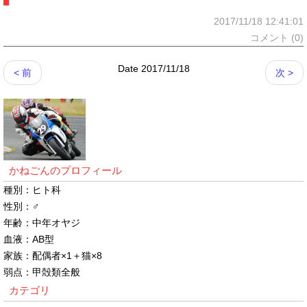
2017/11/18 12:41:01
コメント (0)
Date 2017/11/18
< 前
次 >
かねごんのプロフィール
種別：ヒト科
性別：♂
年齢：中年オヤジ
血液：AB型
家族：配偶者×1＋猫×8
弱点：甲殻類全般
カテゴリ