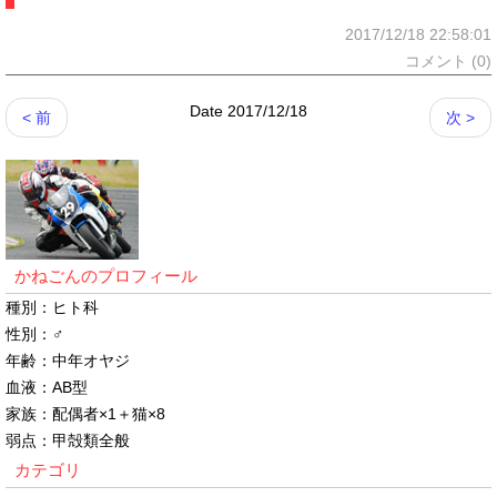
2017/12/18 22:58:01
コメント (0)
Date 2017/12/18
< 前
次 >
かねごんのプロフィール
種別：ヒト科
性別：♂
年齢：中年オヤジ
血液：AB型
家族：配偶者×1＋猫×8
弱点：甲殻類全般
カテゴリ