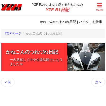
YZF-R1をこよなく
愛するかねごんの
YZF-R1日記
MENU
かねごんのつれづれ日記 | バイク、お仕事、日常
TOPページ
かねごんのつれづれ日記
かねごんのつれづれ日記
一念発起して中小企業診断士になり
ましたｗ
< 前
次 >