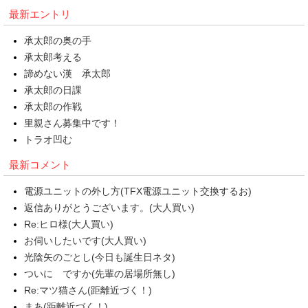
最新エントリ
承太郎の奥の手
承太郎考える
諦めない漢 承太郎
承太郎の日課
承太郎の作戦
里親さん募集中です！
トラオ凹む
最新コメント
電源ユニットの外し方(TFX電源ユニット交換するお)
返信ありがとうございます。(大人買い)
Re:ヒロ様(大人買い)
お伺いしたいです(大人買い)
光陰矢のごとし(今日も誕生日ネタ)
ついに ですか(先輩の居場所無し)
Re:マツ猫さん(距離近づく！)
まあ(距離近づく！)