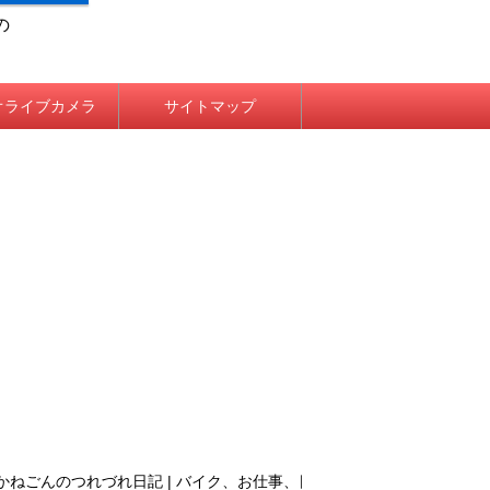
の
オライブカメラ
サイトマップ
ごんのつれづれ日記 | バイク、お仕事、日常生活について、そこはかとなく語る