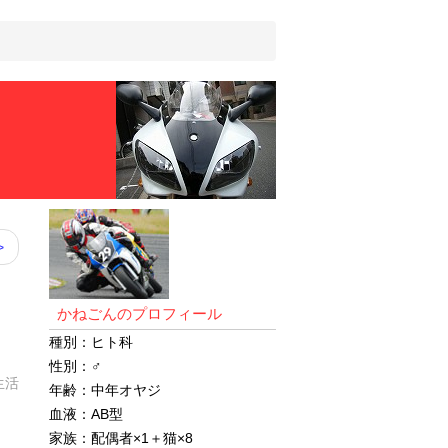
>
かねごんのプロフィール
種別：ヒト科
性別：♂
常生活
年齢：中年オヤジ
血液：AB型
家族：配偶者×1＋猫×8