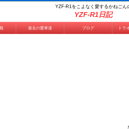
YZF-R1をこよなく
愛するかねごん
YZF-R1日記
情報
過去の愛車達
ブログ
トラ
かね