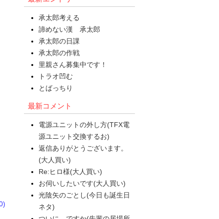
承太郎考える
諦めない漢 承太郎
承太郎の日課
承太郎の作戦
里親さん募集中です！
トラオ凹む
とばっちり
最新コメント
電源ユニットの外し方(TFX電
源ユニット交換するお)
返信ありがとうございます。
(大人買い)
Re:ヒロ様(大人買い)
お伺いしたいです(大人買い)
光陰矢のごとし(今日も誕生日
)
ネタ)
ついに ですか(先輩の居場所