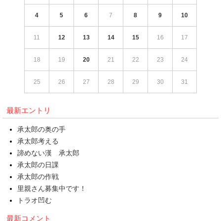
4
5
6
7
8
9
10
11
12
13
14
15
16
17
18
19
20
21
22
23
24
25
26
27
28
29
30
31
最新エントリ
承太郎の奥の手
承太郎考える
諦めない漢 承太郎
承太郎の日課
承太郎の作戦
里親さん募集中です！
トラオ凹む
最新コメント