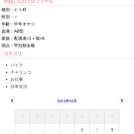
かねごんのプロフィール
種別：ヒト科
性別：♂
年齢：中年オヤジ
血液：AB型
家族：配偶者×1＋猫×8
弱点：甲殻類全般
カテゴリ
バイク
チャリンコ
お仕事
日常生活
2021年10月
月
火
水
木
金
土
日
1
2
3