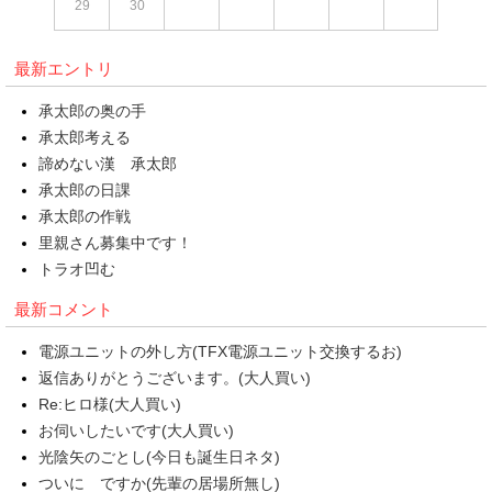
29
30
最新エントリ
承太郎の奥の手
承太郎考える
諦めない漢 承太郎
承太郎の日課
承太郎の作戦
里親さん募集中です！
トラオ凹む
最新コメント
電源ユニットの外し方(TFX電源ユニット交換するお)
返信ありがとうございます。(大人買い)
Re:ヒロ様(大人買い)
お伺いしたいです(大人買い)
光陰矢のごとし(今日も誕生日ネタ)
ついに ですか(先輩の居場所無し)