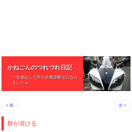
かねごんのつれづれ日記
一念発起して中小企業診断士になり
ましたｗ
< 前
次 >
餅が溶ける