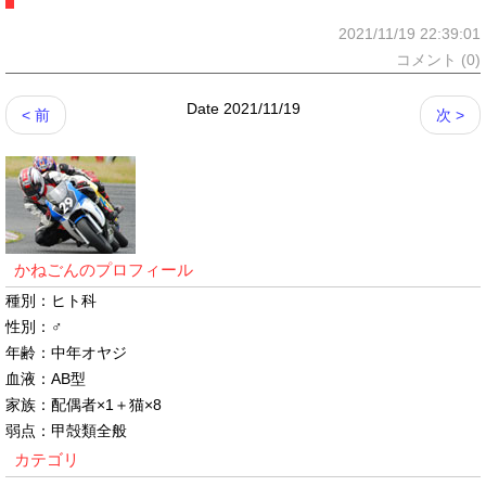
2021/11/19 22:39:01
コメント (0)
Date 2021/11/19
< 前
次 >
かねごんのプロフィール
種別：ヒト科
性別：♂
年齢：中年オヤジ
血液：AB型
家族：配偶者×1＋猫×8
弱点：甲殻類全般
カテゴリ