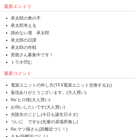
最新エントリ
承太郎の奥の手
承太郎考える
諦めない漢 承太郎
承太郎の日課
承太郎の作戦
里親さん募集中です！
トラオ凹む
最新コメント
電源ユニットの外し方(TFX電源ユニット交換するお)
返信ありがとうございます。(大人買い)
Re:ヒロ様(大人買い)
お伺いしたいです(大人買い)
光陰矢のごとし(今日も誕生日ネタ)
ついに ですか(先輩の居場所無し)
Re:マツ猫さん(距離近づく！)
まあ(距離近づく！)