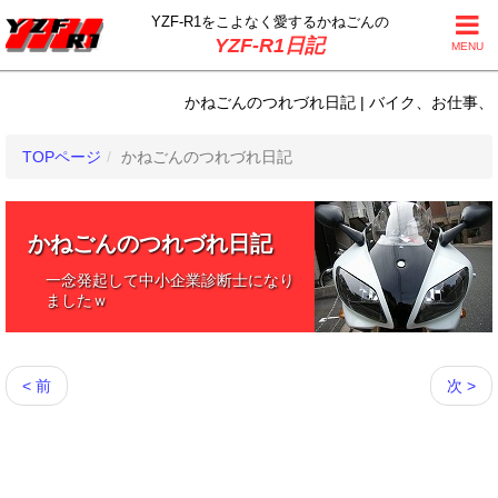
YZF-R1をこよなく
愛するかねごんの
YZF-R1日記
MENU
かねごんのつれづれ日記 | バイク、お仕事、日常
TOPページ
かねごんのつれづれ日記
かねごんのつれづれ日記
一念発起して中小企業診断士になり
ましたｗ
< 前
次 >