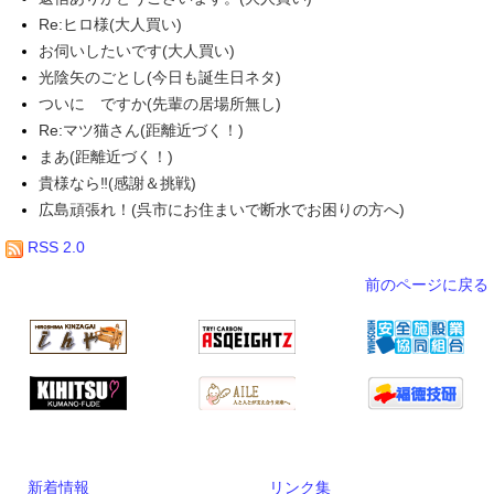
Re:ヒロ様(大人買い)
お伺いしたいです(大人買い)
光陰矢のごとし(今日も誕生日ネタ)
ついに ですか(先輩の居場所無し)
Re:マツ猫さん(距離近づく！)
まあ(距離近づく！)
貴様なら‼(感謝＆挑戦)
広島頑張れ！(呉市にお住まいで断水でお困りの方へ)
RSS 2.0
前のページに戻る
新着情報
リンク集