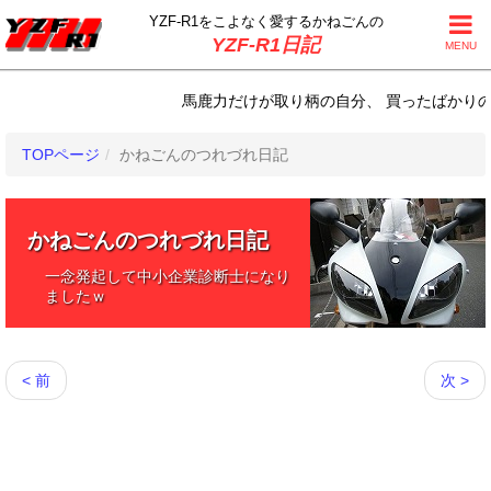
YZF-R1をこよなく
愛するかねごんの
YZF-R1日記
MENU
馬鹿力だけが取り柄の自分、 買ったばかりの剪定
TOPページ
かねごんのつれづれ日記
かねごんのつれづれ日記
一念発起して中小企業診断士になり
ましたｗ
< 前
次 >