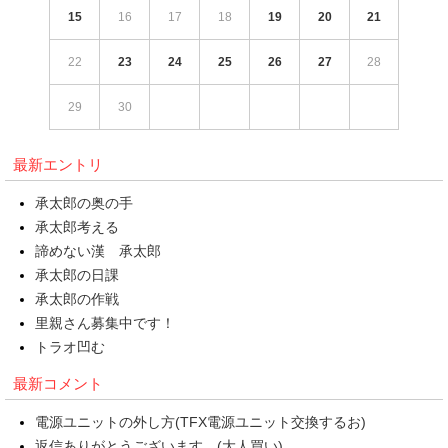
15
16
17
18
19
20
21
22
23
24
25
26
27
28
29
30
最新エントリ
承太郎の奥の手
承太郎考える
諦めない漢 承太郎
承太郎の日課
承太郎の作戦
里親さん募集中です！
トラオ凹む
最新コメント
電源ユニットの外し方(TFX電源ユニット交換するお)
返信ありがとうございます。(大人買い)