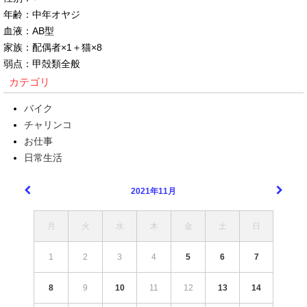
年齢：中年オヤジ
血液：AB型
家族：配偶者×1＋猫×8
弱点：甲殻類全般
カテゴリ
バイク
チャリンコ
お仕事
日常生活
2021年11月
月
火
水
木
金
土
日
1
2
3
4
5
6
7
8
9
10
11
12
13
14