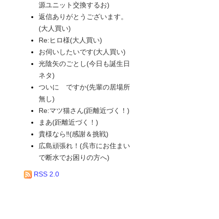
源ユニット交換するお)
返信ありがとうございます。
(大人買い)
Re:ヒロ様(大人買い)
お伺いしたいです(大人買い)
光陰矢のごとし(今日も誕生日
ネタ)
ついに ですか(先輩の居場所
無し)
Re:マツ猫さん(距離近づく！)
まあ(距離近づく！)
貴様なら‼(感謝＆挑戦)
広島頑張れ！(呉市にお住まい
で断水でお困りの方へ)
RSS 2.0