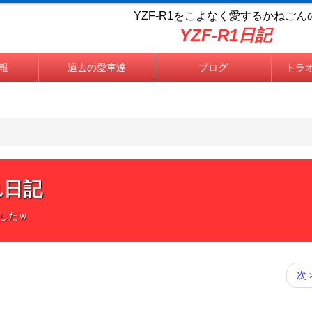
YZF-R1をこよなく
愛するかねごん
YZF-R1日記
情報
過去の愛車達
ブログ
トラ
かねごん
れ日記
したｗ
次 