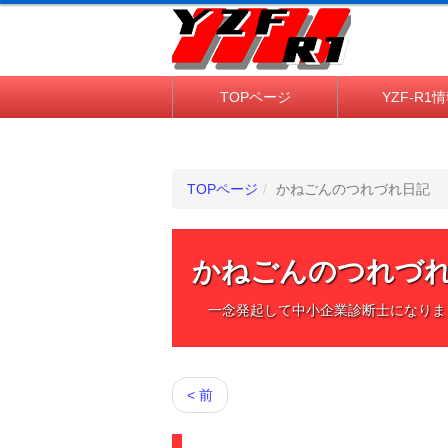
TOPページ
YZF-R1
TOPページ
かねごんのつれづれ日記
かねごんのつれづ
一念発起して中小企業診断士になりま
< 前