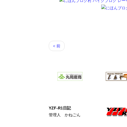
< 前
YZF-R1日記
管理人 かねごん