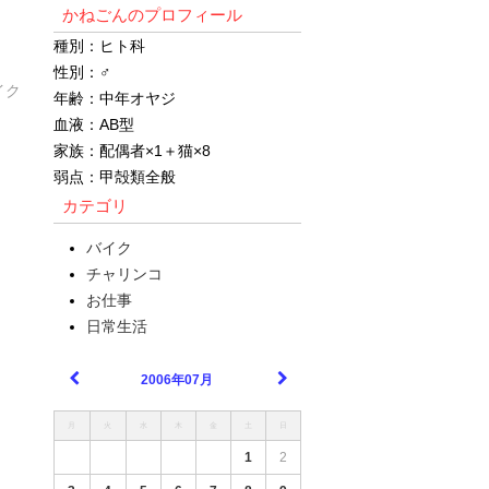
！
かねごんのプロフィール
種別：ヒト科
性別：♂
バイク
年齢：中年オヤジ
血液：AB型
家族：配偶者×1＋猫×8
弱点：甲殻類全般
カテゴリ
バイク
チャリンコ
お仕事
日常生活
2006年07月
月
火
水
木
金
土
日
1
2