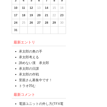
3
4
5
6
7
8
9
10
11
12
13
14
15
16
17
18
19
20
21
22
23
24
25
26
27
28
29
30
31
最新エントリ
承太郎の奥の手
承太郎考える
諦めない漢 承太郎
承太郎の日課
承太郎の作戦
里親さん募集中です！
トラオ凹む
最新コメント
電源ユニットの外し方(TFX電