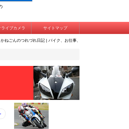
の
オライブカメラ
サイトマップ
のつれづれ日記 | バイク、お仕事、日常生活について、そこはかとなく語るB
>