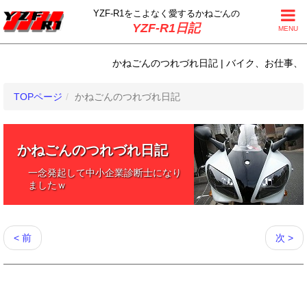
YZF-R1をこよなく
愛するかねごんの
YZF-R1日記
MENU
かねごんのつれづれ日記 | バイク、お仕事、日常
TOPページ
かねごんのつれづれ日記
かねごんのつれづれ日記
一念発起して中小企業診断士になり
ましたｗ
< 前
次 >