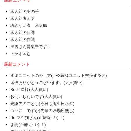
最新エントリ
承太郎の奥の手
承太郎考える
諦めない漢 承太郎
承太郎の日課
承太郎の作戦
里親さん募集中です！
トラオ凹む
最新コメント
電源ユニットの外し方(TFX電源ユニット交換するお)
返信ありがとうございます。(大人買い)
Re:ヒロ様(大人買い)
お伺いしたいです(大人買い)
光陰矢のごとし(今日も誕生日ネタ)
ついに ですか(先輩の居場所無し)
Re:マツ猫さん(距離近づく！)
まあ(距離近づく！)