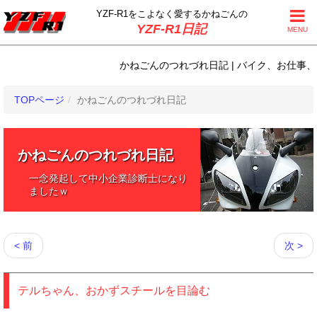
YZF-R1をこよなく
愛するかねごんの
YZF-R1日記
MENU
かねごんのつれづれ日記 | バイク、お仕事、日常
TOPページ
かねごんのつれづれ日記
かねごんのつれづれ日記
一念発起して中小企業診断士になり
ましたｗ
< 前
次 >
テルちゃん、おかずスチールを目論む