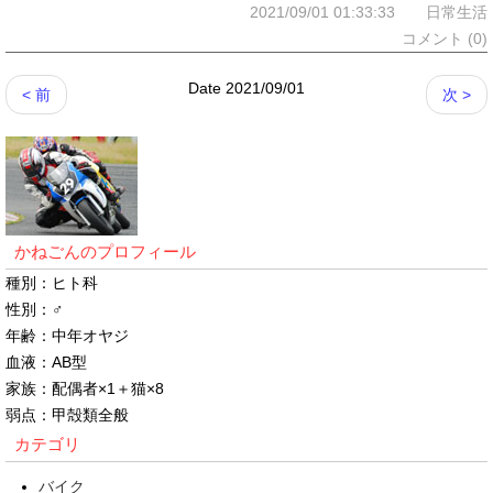
2021/09/01 01:33:33 日常生活
コメント (0)
Date 2021/09/01
< 前
次 >
かねごんのプロフィール
種別：ヒト科
性別：♂
年齢：中年オヤジ
血液：AB型
家族：配偶者×1＋猫×8
弱点：甲殻類全般
カテゴリ
バイク